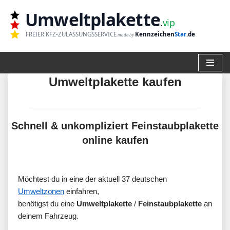
Umweltplakette
.
vip
Zum
FREIER KFZ-ZULASSUNGSSERVICE
Kennzeichen
Star
.de
made by
Inhalt
springen
Umweltplakette kaufen
Schnell & unkompliziert Feinstaubplakette
online kaufen
Möchtest du in eine der aktuell 37 deutschen
Umweltzonen
einfahren,
benötigst du eine
Umweltplakette
/
Feinstaubplakette
an
deinem Fahrzeug.