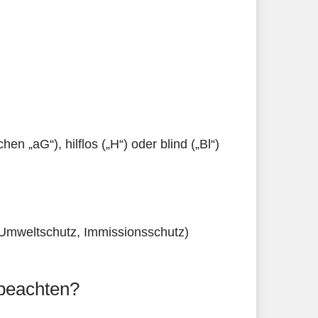
 „aG“), hilflos („H“) oder blind („Bl“)
ür Umweltschutz, Immissionsschutz)
 beachten?