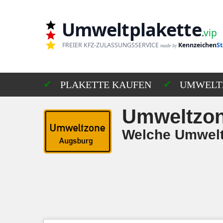
Umweltplakette
Zum
.
vip
Inhalt
FREIER KFZ-ZULASSUNGSSERVICE
Kennzeichen
St
made by
springen
PLAKETTE KAUFEN
UMWELT
Umweltzo
Welche Umwelt